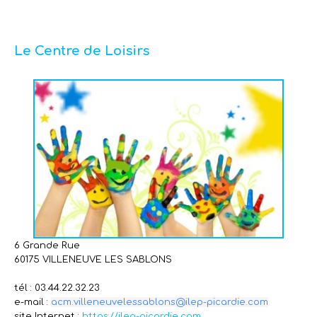
Le Centre de Loisirs
6 Grande Rue
60175 VILLENEUVE LES SABLONS
tél : 03.44.22.32.23
e-mail :
acm.villeneuvelessablons@ilep-picardie.com
site Internet :
https://ilep-picardie.com