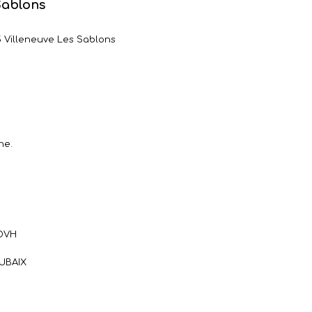
Sablons
5 Villeneuve Les Sablons
ne.
 OVH
OUBAIX