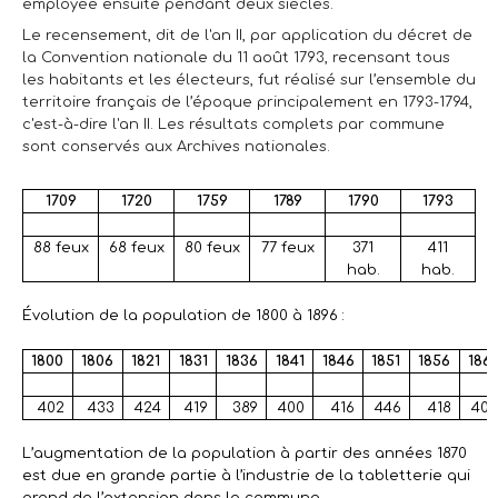
employée ensuite pendant deux siècles.
Le recensement, dit de l'an II, par application du décret de
la
Convention nationale
du 11 août 1793, recensant tous
les habitants et les électeurs, fut réalisé sur l’ensemble du
territoire français de l’époque principalement en 1793-1794,
c'est-à-dire l'an II. Les résultats complets par commune
sont conservés aux Archives nationales.
1709
1720
1759
1789
1790
1793
88 feux
68 feux
80 feux
77 feux
371
411
hab.
hab.
Évolution de la population de 1800 à 1896 :
1800
1806
1821
1831
1836
1841
1846
1851
1856
1861
402
433
424
419
389
400
416
446
418
403
L’augmentation de la population à partir des années 1870
est due en grande partie à l’industrie de la tabletterie qui